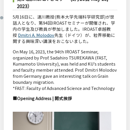
Sitemap
2023）
5
月
16
日に、連川教授(熊本大学先端科学研究部)が世
話人となり、第
94
回
IROAST
セミナーが開催され、学
内の学生及び教員が参加しました。
IROAST
卓越教
授
Dmitri A. Molodov
先生（ドイツ）
が、粒界移動に
関する興味深い講演をおこないました。
On May 16, 2023, the 94th IROAST Seminar,
organized by Prof. Sadahiro TSUREKAWA (FAST,
Kumamoto University), was held and KU's students
and faculty member attended. Prof. Dmitri Molodov
from Germany gave an interesting talk on Grain
boundary migration.
*FAST: Faculty of Advanced Science and Technology
■Opening Address |
開式挨拶