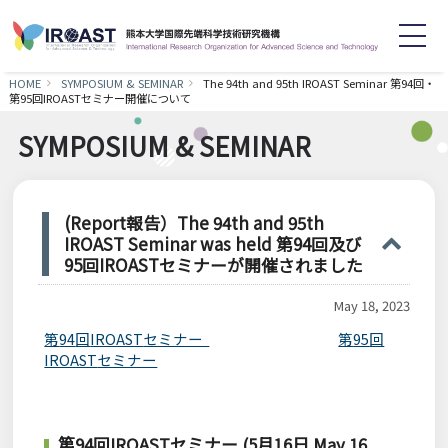
HOME
SYMPOSIUM & SEMINAR
The 94th and 95th IROAST Seminar 第94回・
第95回IROASTセミナー開催について
English
日本語
SYMPOSIUM & SEMINAR
Home
About
(Report報告）The 94th and 95th
Staff
Research
IROAST Seminar was held 第94回及び
95回IROASTセミナーが開催されました
Achievements
Symposium
May 18, 2023
第
94
回
IROAST
セミナー
第
95
回
News
Recruitment
IROAST
セミナー
Contact
Links
第
94
回
IROAST
セミナー (5月16日 May 16,