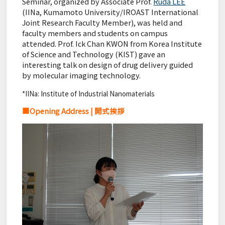
Seminar, organized by Associate Prof.
Ruda LEE
(IINa, Kumamoto University/IROAST International
Joint Research Faculty Member), was held and
faculty members and students on campus
attended. Prof. Ick Chan KWON from Korea Institute
of Science and Technology (KIST) gave an
interesting talk on design of drug delivery guided
by molecular imaging technology.
*IINa: Institute of Industrial Nanomaterials
■Opening Address |
開式挨拶