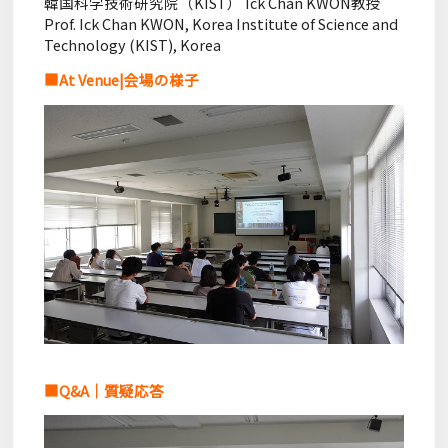
韓国科学技術研究院（KIST） Ick Chan KWON教授
Prof. Ick Chan KWON, Korea Institute of Science and
Technology (KIST), Korea
■At Venue|会場の様子
■Q&A｜質疑応答