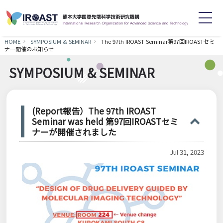
HOME
SYMPOSIUM & SEMINAR
The 97th IROAST Seminar第97回IROASTセミ
ナー開催のお知らせ
English
日本語
SYMPOSIUM & SEMINAR
Home
About
(Report報告）The 97th IROAST
Staff
Research
Seminar was held 第97回IROASTセミ
ナーが開催されました
Achievements
Symposium
Jul 31, 2023
News
Recruitment
Contact
Links